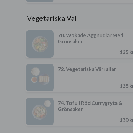
Vegetariska Val
70. Wokade Äggnudlar Med
Grönsaker
135 k
72. Vegetariska Vårrullar
135 k
74. Tofu I Röd Currygryta &
Grönsaker
130 k