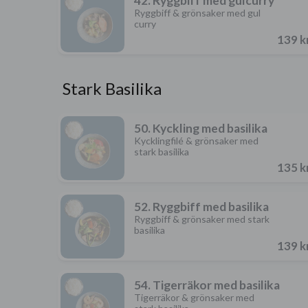
42. Ryggbiff med gulcurry
Ryggbiff & grönsaker med gul
curry
139 k
Stark Basilika
50. Kyckling med basilika
Kycklingfilé & grönsaker med
stark basilika
135 k
52. Ryggbiff med basilika
Ryggbiff & grönsaker med stark
basilika
139 k
54. Tigerräkor med basilika
Tigerräkor & grönsaker med