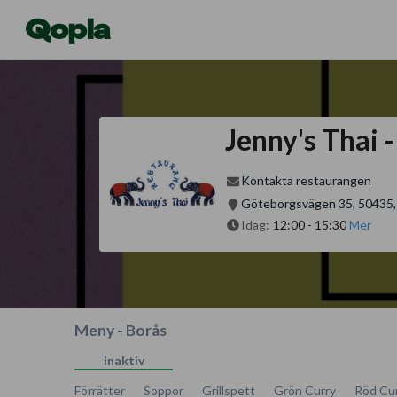
Qopla
Jenny's Thai
Kontakta restaurangen
Göteborgsvägen 35, 50435,
Idag:
12:00
-
15:30
Mer
Meny - Borås
inaktiv
Förrätter
Soppor
Grillspett
Grön Curry
Röd Cu