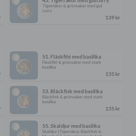
43. Tigerräkor med gulcurry
Tigerräkor & grönsaker med gul
curry
r
139 kr
51. Fläskfilé med basilika
Fläskfilé & grönsaker med stark
basilika
r
135 kr
53. Bläckfisk med basilika
Bläckfisk & grönsaker med stark
basilika
r
135 kr
55. Skaldjur med basilika
Skaldjur (Tigerräkor, Bläckfisk &