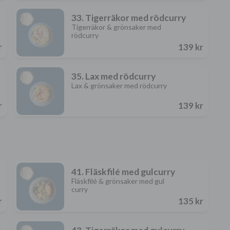
33. Tigerräkor med rödcurry
Tigerräkor & grönsaker med
rödcurry
r
139 kr
35. Lax med rödcurry
Lax & grönsaker med rödcurry
r
139 kr
41. Fläskfilé med gulcurry
Fläskfilé & grönsaker med gul
curry
r
135 kr