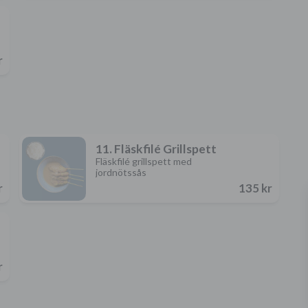
r
11. Fläskfilé Grillspett
Fläskfilé grillspett med
jordnötssås
r
135 kr
r