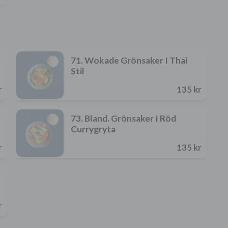
71. Wokade Grönsaker I Thai
Stil
r
135 kr
73. Bland. Grönsaker I Röd
Currygryta
r
135 kr
r