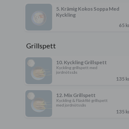
5. Krämig Kokos Soppa Med
Kyckling
65 k
Grillspett
10. Kyckling Grillspett
Kyckling grillspett med
jordnötssås
135 k
12. Mix Grillspett
Kyckling & Fläskfilé grillspett
med jordnötssås
135 k