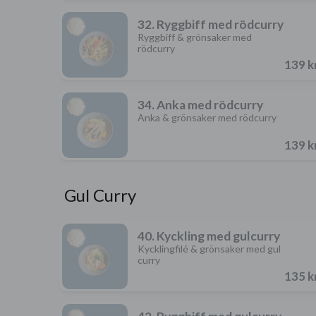
32. Ryggbiff med rödcurry
Ryggbiff & grönsaker med
rödcurry
139 k
34. Anka med rödcurry
Anka & grönsaker med rödcurry
139 k
Gul Curry
40. Kyckling med gulcurry
Kycklingfilé & grönsaker med gul
curry
135 k