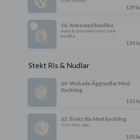
stark basilika
139 k
56. Anka med basilika
Anka & grönsaker med stark
basilika
139 k
Stekt Ris & Nudlar
60. Wokade Äggnudlar Med
Kyckling
135 k
62. Stekt Ris Med Kyckling
Och räkor, ägg.
135 k