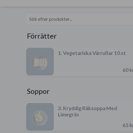
Förrätter
1. Vegetariska Vårrullar 10.st
60 k
Soppor
3. Kryddig Räksoppa Med
Limegräs
65 k