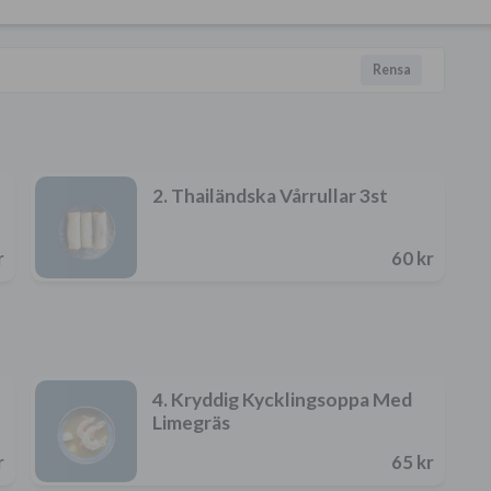
Rensa
2. Thailändska Vårrullar 3st
r
60 kr
4. Kryddig Kycklingsoppa Med
Limegräs
r
65 kr