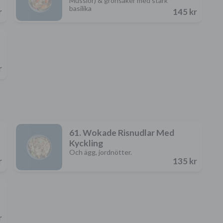
Musslor) & grönsaker med stark
basilika
r
145 kr
r
61. Wokade Risnudlar Med
Kyckling
Och ägg, jordnötter.
r
135 kr
r