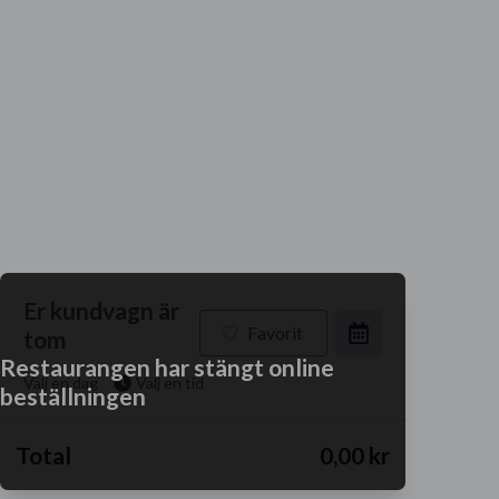
Er kundvagn är
Favorit
tom
Restaurangen har stängt online
Välj en dag
Välj en tid
beställningen
Total
0,00 kr