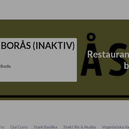
 - BORÅS (INAKTIV)
Restauran
b
 Borås
rry
Gul Curry
Stark Basilika
Stekt Ris & Nudlar
Vegetariska Va