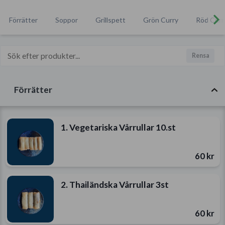
Förrätter
Soppor
Grillspett
Grön Curry
Röd Curr
Rensa
Förrätter
1. Vegetariska Vårrullar 10.st
60 kr
2. Thailändska Vårrullar 3st
60 kr